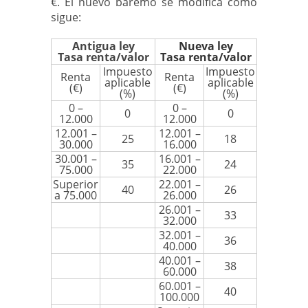
€. El nuevo baremo se modifica como
sigue:
Antigua ley
Nueva ley
Tasa renta/valor
Tasa renta/valor
Impuesto
Impuesto
Renta
Renta
aplicable
aplicable
(€)
(€)
(%)
(%)
0 –
0 –
0
0
12.000
12.000
12.001 –
12.001 –
25
18
30.000
16.000
30.001 –
16.001 –
35
24
75.000
22.000
Superior
22.001 –
40
26
a 75.000
26.000
26.001 –
33
32.000
32.001 –
36
40.000
40.001 –
38
60.000
60.001 –
40
100.000