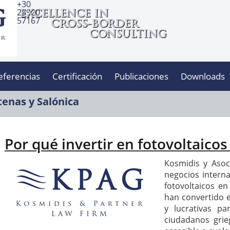
+30
23920
EXCELLENCE IN
57167
CROSS-BORDER
CONSULTING
eferencias
Certificación
Publicaciones
Downloads
enas y Salónica
Por qué invertir en fotovoltaicos
Kosmidis y Asoc
negocios interna
fotovoltaicos en
han convertido e
y lucrativas p
ciudadanos grie