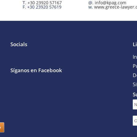
T.
+30 23920 57167
@.
info@kpag.com
F.
+30 23920 57619
w.
www.greece-lawyer.
Socials
L
In
P
Síganos en Facebook
D
S
S