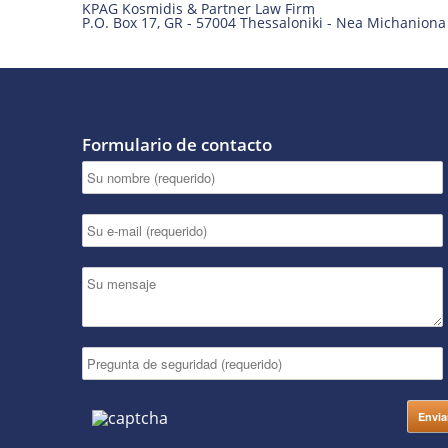
KPAG Kosmidis & Partner Law Firm
P.O. Box 17
,
GR
-
57004
Thessaloniki -
Nea Michaniona
Formulario de contacto