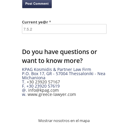
Current ye@r
*
Do you have questions or
want to know more?
KPAG Kosmidis & Partner Law Firm
P.O. Box 17
,
GR
-
57004
Thessaloniki -
Nea
Michaniona
T.
+30 23920 57167
F.
+30 23920 57619
@.
info@kpag.com
w.
www.greece-lawyer.com
Mostrar nosotros en el mapa