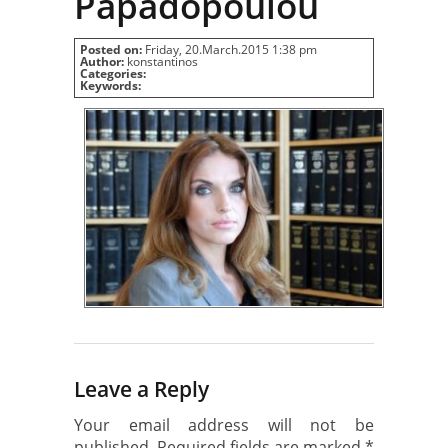
Papadopoulou
Posted on:
Friday, 20.March.2015 1:38 pm
Author:
konstantinos
Categories:
Keywords:
Leave a Reply
Your email address will not be
published.
Required fields are marked
*